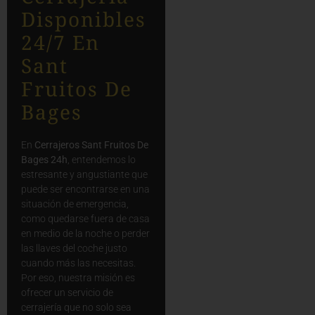
Disponibles
24/7 En
Sant
Fruitos De
Bages
En
Cerrajeros Sant Fruitos De
Bages 24h
, entendemos lo
estresante y angustiante que
puede ser encontrarse en una
situación de emergencia,
como quedarse fuera de casa
en medio de la noche o perder
las llaves del coche justo
cuando más las necesitas.
Por eso, nuestra misión es
ofrecer un servicio de
cerrajería que no solo sea