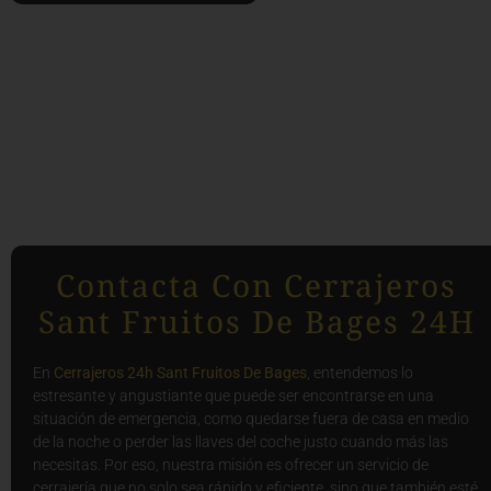
Contacta Con Cerrajeros
Sant Fruitos De Bages 24H
En
Cerrajeros 24h Sant Fruitos De Bages
, entendemos lo
estresante y angustiante que puede ser encontrarse en una
situación de emergencia, como quedarse fuera de casa en medio
de la noche o perder las llaves del coche justo cuando más las
necesitas. Por eso, nuestra misión es ofrecer un servicio de
cerrajería que no solo sea rápido y eficiente, sino que también esté