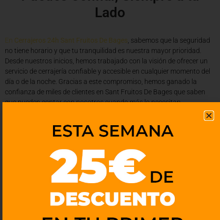
Lado
En
Cerrajeros 24h Sant Fruitos De Bages
, sabemos que la seguridad
no tiene horario y que tu tranquilidad es nuestra mayor prioridad.
Desde nuestros inicios, hemos trabajado con la visión de ofrecer un
servicio de cerrajería confiable y accesible en cualquier momento del
día o de la noche. Gracias a este compromiso, hemos ganado la
confianza de miles de clientes en Sant Fruitos De Bages que saben
que pueden contar con nosotros cuando más lo necesitan.
Nuestro equipo está formado por cerrajeros altamente cualificados y
certificados, con años de experiencia en el sector. Sin embargo, lo que
realmente nos diferencia es nuestro enfoque centrado en el cliente.
Sabemos que cuando nos llamas, es porque te encuentras en una
situación de estrés o emergencia. Por eso, nuestra prioridad es
solucionar tu problema de la forma más rápida, segura y eficiente
posible.
Para garantizar un trabajo impecable, utilizamos herramientas y
técnicas de vanguardia que nos permiten realizar cada tarea con
precisión y sin causar daños innecesarios. Además, estamos