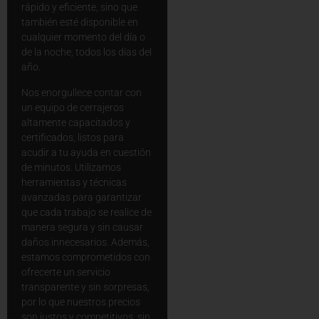
rápido y eficiente, sino que
también esté disponible en
cualquier momento del día o
de la noche, todos los días del
año.
Nos enorgullece contar con
un equipo de cerrajeros
altamente capacitados y
certificados, listos para
acudir a tu ayuda en cuestión
de minutos. Utilizamos
herramientas y técnicas
avanzadas para garantizar
que cada trabajo se realice de
manera segura y sin causar
daños innecesarios. Además,
estamos comprometidos con
ofrecerte un servicio
transparente y sin sorpresas,
por lo que nuestros precios
son justos y competitivos, sin