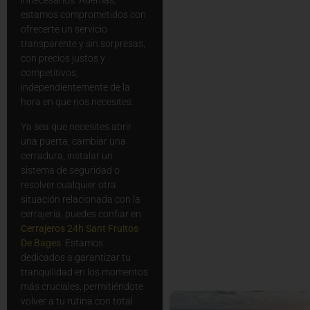
innecesarios. Además,
estamos comprometidos con
ofrecerte un servicio
transparente y sin sorpresas,
con precios justos y
competitivos,
independientemente de la
hora en que nos necesites.
Ya sea que necesites abrir
una puerta, cambiar una
cerradura, instalar un
sistema de seguridad o
resolver cualquier otra
situación relacionada con la
cerrajería, puedes confiar en
Cerrajeros 24h Sant Fruitos
De Bages
. Estamos
dedicados a garantizar tu
tranquilidad en los momentos
más cruciales, permitiéndote
volver a tu rutina con total