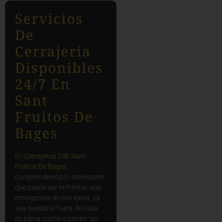
Servicios
De
Cerrajería
Disponibles
24/7 En
Sant
Fruitos De
Bages
En
Cerrajeros 24h Sant
Fruitos De Bages
,
comprendemos lo estresante
que puede ser enfrentar una
emergencia de cerrajería, ya
sea quedarte fuera de casa
en plena noche o perder las