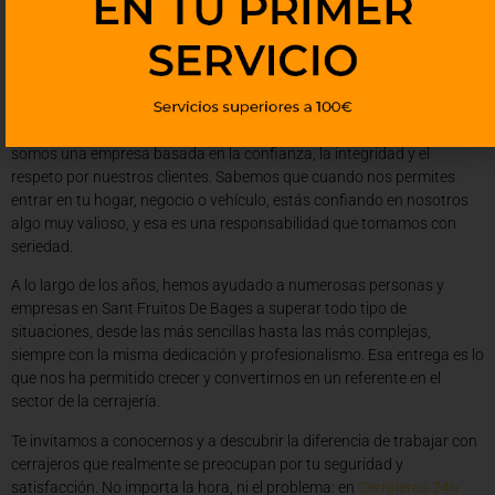
constantemente actualizados en las últimas tendencias y
tecnologías de seguridad, lo que nos permite ofrecer soluciones
innovadoras y adaptadas a las necesidades de cada cliente en Sant
Fruitos De Bages.
En
Cerrajeros 24h
, somos más que un simple servicio de cerrajería:
somos una empresa basada en la confianza, la integridad y el
respeto por nuestros clientes. Sabemos que cuando nos permites
entrar en tu hogar, negocio o vehículo, estás confiando en nosotros
algo muy valioso, y esa es una responsabilidad que tomamos con
seriedad.
A lo largo de los años, hemos ayudado a numerosas personas y
empresas en Sant Fruitos De Bages a superar todo tipo de
situaciones, desde las más sencillas hasta las más complejas,
siempre con la misma dedicación y profesionalismo. Esa entrega es lo
que nos ha permitido crecer y convertirnos en un referente en el
sector de la cerrajería.
Te invitamos a conocernos y a descubrir la diferencia de trabajar con
cerrajeros que realmente se preocupan por tu seguridad y
satisfacción. No importa la hora, ni el problema: en
Cerrajeros 24h