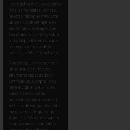
llaves del coche justo cuando
más las necesitas. Por eso,
nuestra misión es brindarte
un servicio de cerrajería en
Sant Fruitos De Bages que
sea rápido, eficiente y, sobre
todo, disponible en cualquier
momento del día o de la
noche, los 365 días del año.
Nos enorgullece contar con
un equipo de cerrajeros
altamente capacitados y
certificados, siempre listos
para acudir a tu auxilio en
cuestión de minutos.
Empleamos herramientas y
técnicas de vanguardia para
asegurarnos de que cada
trabajo se realice de manera
segura y sin causar daños