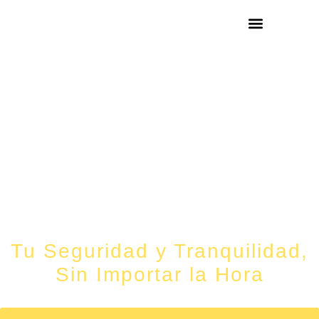
¿DÓNDE ESTA
Cerrajeros 24h Sant Climent De
Llobregat
Tu Seguridad y Tranquilidad,
Sin Importar la Hora