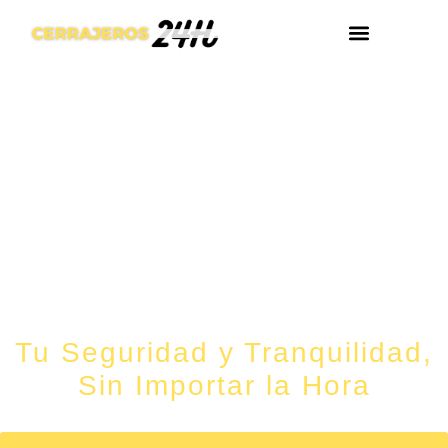
¿DÓNDE ESTA
Cerrajeros 24h Sant Adrià De
Besòs
Tu Seguridad y Tranquilidad,
Sin Importar la Hora