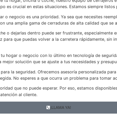
e tu hogar, oficina o coche, nuestro equipo de cerrajeros 
po es crucial en estas situaciones. Estamos siempre listos
r o negocio es una prioridad. Ya sea que necesites reempl
con una amplia gama de cerraduras de alta calidad que se 
che o dejarlas dentro puede ser frustrante, especialmente 
iz para que puedas volver a la carretera rápidamente, sin 
tu hogar o negocio con lo último en tecnología de segurid
 la mejor solución que se ajuste a tus necesidades y presup
para la seguridad. Ofrecemos asesoría personalizada para i
egida. No esperes a que ocurra un problema para tomar ac
ridad que no puede esperar. Por eso, estamos disponibles l
atención al cliente.
¡LLAMA YA!