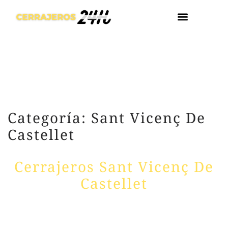
¿DÓNDE ESTA
Categoría: Sant Vicenç De
Castellet
Cerrajeros Sant Vicenç De
Castellet