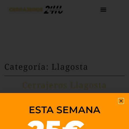
Categoría: Llagosta
Cerrajeros Llagosta